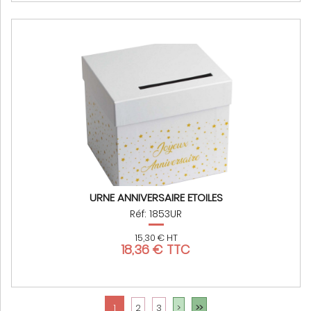
URNE ANNIVERSAIRE ETOILES
Réf: 1853UR
15,30 € HT
18,36 € TTC
1
2
3
>
>>