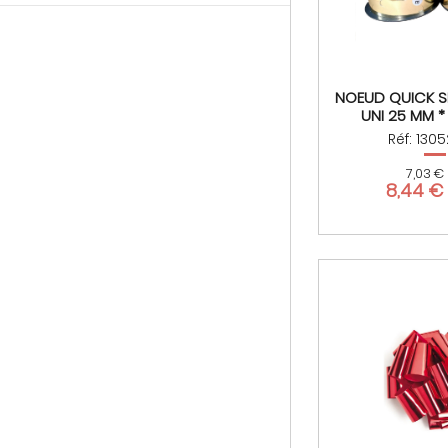
NOEUD QUICK SI
UNI 25 MM *
Réf: 130
7,03 €
8,44 €