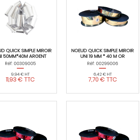
D QUICK SIMPLE MIROIR
NOEUD QUICK SIMPLE MIROIR
I 50MM*40M ARGENT
UNI 19 MM * 40 M OR
Réf: 00309005
Réf: 00299006
9,94 € HT
6,42 € HT
11,93 € TTC
7,70 € TTC