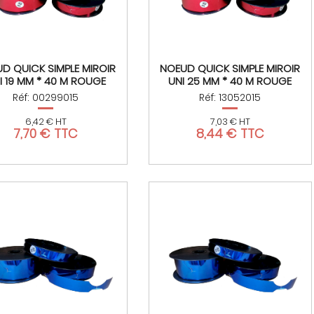
D QUICK SIMPLE MIROIR
NOEUD QUICK SIMPLE MIROIR
I 19 MM * 40 M ROUGE
UNI 25 MM * 40 M ROUGE
Réf: 00299015
Réf: 13052015
6,42 € HT
7,03 € HT
7,70 € TTC
8,44 € TTC