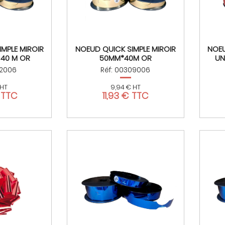
MPLE MIROIR
NOEUD QUICK SIMPLE MIROIR
NOEU
 40 M OR
50MM*40M OR
UN
52006
Réf: 00309006
 HT
9,94 € HT
 TTC
11,93 € TTC