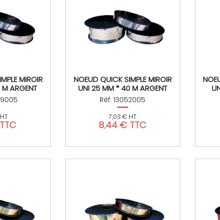
MPLE MIROIR
NOEUD QUICK SIMPLE MIROIR
NOEU
0 M ARGENT
UNI 25 MM * 40 M ARGENT
UN
99005
Réf: 13052005
 HT
7,03 € HT
 TTC
8,44 € TTC