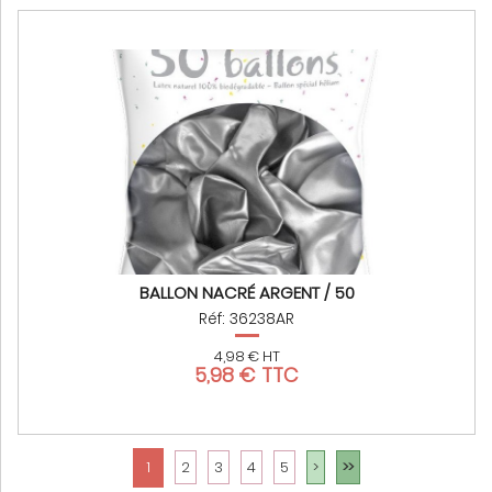
BALLON NACRÉ ARGENT / 50
Réf: 36238AR
4,98 € HT
5,98 € TTC
1
2
3
4
5
>
>>