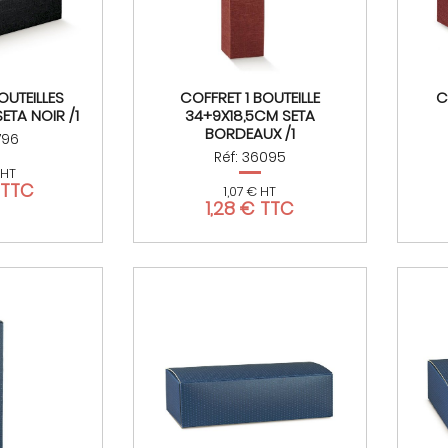
OUTEILLES
COFFRET 1 BOUTEILLE
C
ETA NOIR /1
34+9X18,5CM SETA
BORDEAUX /1
796
Réf: 36095
 HT
 TTC
1,07 € HT
1,28 € TTC