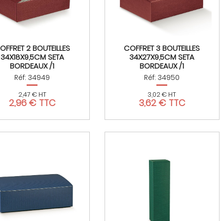
OFFRET 2 BOUTEILLES
COFFRET 3 BOUTEILLES
34X18X9,5CM SETA
34X27X9,5CM SETA
BORDEAUX /1
BORDEAUX /1
Réf: 34949
Réf: 34950
2,47 € HT
3,02 € HT
2,96 € TTC
3,62 € TTC