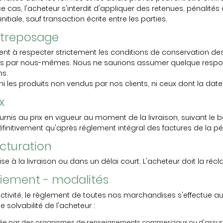
e cas, l'acheteur s'interdit d'appliquer des retenues, pénali
iale, sauf transaction écrite entre les parties.
Entreposage
ent à respecter strictement les conditions de conservation des 
es par nous-mêmes. Nous ne saurions assumer quelque responsa
ns.
i les produits non vendus par nos clients, ni ceux dont la da
x
ournis au prix en vigueur au moment de la livraison, suivant l
finitivement qu'après réglement intégral des factures de la p
acturation
se à la livraison ou dans un délai court. L'acheteur doit la récla
Paiement - modalités
ctivité, le règlement de toutes nos marchandises s'effectue au
 solvabilité de l'acheteur :
yée par des organismes de renseignements commerciaux ou d'assur