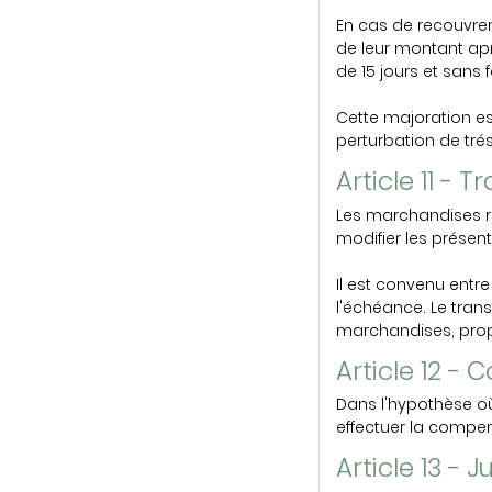
En cas de recouvre
de leur montant ap
de 15 jours et sans f
Cette majoration es
perturbation de tré
Article 11 - 
Les marchandises re
modifier les présen
Il est convenu entr
l'échéance. Le tran
marchandises, propr
Article 12 -
Dans l'hypothèse où 
effectuer la compen
Article 13 -