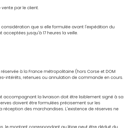
ente par le client.
nsidération que si elle formulée avant l'expédition du
 acceptées jusqu'à 17 heures la veille.
st réservée à la France métropolitaine (hors Corse et DOM
es-intérêts, retenues ou annulation de commande en cours.
ent accompagnant la livraison doit être lisiblement signé à sa
erves doivent être formulées précisement sur les
 la réception des marchandises. L'existence de réserves ne
rés, le montant correspondant au litige peut être déduit du