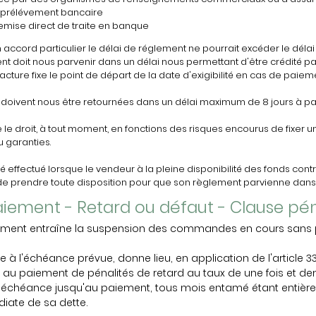
e prélévement bancaire
emise direct de traite en banque
accord particulier le délai de réglement ne pourrait excéder le délai l
 doit nous parvenir dans un délai nous permettant d'être crédité par
facture fixe le point de départ de la date d'exigibilité en cas de paiem
 doivent nous être retournées dans un délai maximum de 8 jours à part
 le droit, à tout moment, en fonctions des risques encourus de fixer 
 garanties.
 effectué lorsque le vendeur à la pleine disponibilité des fonds contr
 de prendre toute disposition pour que son règlement parvienne dans u
 Paiement - Retard ou défaut - Clause pé
lement entraîne la suspension des commandes en cours sans pr
 l'échéance prévue, donne lieu, en application de l'article 3
au paiement de pénalités de retard au taux de une fois et demi 
l'échéance jusqu'au paiement, tous mois entamé étant entièrem
édiate de sa dette.