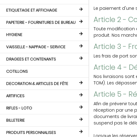
Le paiement d'une s
ETIQUETAGE ET AFFICHAGE
Article 2 -
PAPETERIE - FOURNITURES DE BUREAU
Toute modification 
HYGIENE
produit. Nos marchan
Article 3 - F
VAISSELLE - NAPPAGE - SERVICE
Les frais de port s
DRAGEES ET CONTENANTS
Article 4 - D
COTILLONS
Nos livraisons sont
TOM). Les dépassem
DECORATION & ARTICLES DE FÊTE
Article 5 - 
ARTIFICES
Afin de prévenir tou
RIFLES - LOTO
réception par une p
documents de livrai
BILLETERIE
suspend pas le délai
PRODUITS PERSONNALISES
Lorsque les réserves