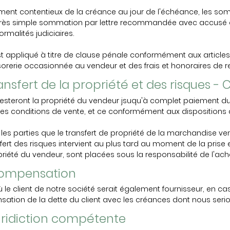
ment contentieux de la créance au jour de l'échéance, les so
rès simple sommation par lettre recommandée avec accusé de r
ormalités judiciaires.
t appliqué à titre de clause pénale conformément aux articles 11
sorerie occasionnée au vendeur et des frais et honoraires de 
Transfert de la propriété et des risques 
steront la propriété du vendeur jsuqu'à complet paiement du 
tes conditions de vente, et ce conformément aux dispositions de
e les parties que le transfert de propriété de la marchandise 
sfert des risques intervient au plus tard au moment de la pris
iété du vendeur, sont placées sous la responsabilité de l'ach
 Compensation
le client de notre société serait également fournisseur, en cas
sation de la dette du client avec les créances dont nous ser
 Juridiction compétente