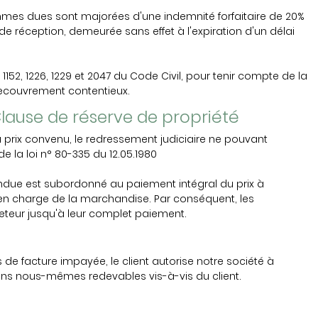
mmes dues sont majorées d'une indemnité forfaitaire de 20%
éception, demeurée sans effet à l'expiration d'un délai
52, 1226, 1229 et 2047 du Code Civil, pour tenir compte de la
recouvrement contentieux.
- Clause de réserve de propriété
prix convenu, le redressement judiciaire ne pouvant
 la loi n° 80-335 du 12.05.1980
vendue est subordonné au paiement intégral du prix à
e en charge de la marchandise. Par conséquent, les
eteur jusqu'à leur complet paiement.
 de facture impayée, le client autorise notre société à
ions nous-mêmes redevables vis-à-vis du client.