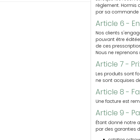
règlement. Hormis c
par sa commande init
Article 6 - 
Nos clients s'engag
pouvant être édité
de ces presscriptio
Nous ne reprenons n
Article 7 - Pri
Les produits sont f
ne sont acquises dé
Article 8 - F
Une facture est remi
Article 9 - 
Étant donné notre a
par des garanties de
cotation octro