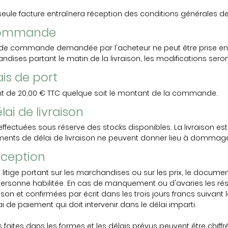
eule facture entraînera réception des conditions générales de v
 Commande
de commande demandée par l'acheteur ne peut être prise en co
dises partant le matin de la livraison, les modifications seront
rais de port
ont de 20,00 € TTC quelque soit le montant de la commande.
élai de livraison
 effectuées sous réserve des stocks disponibles. La livraison e
ents de délai de livraison ne peuvent donner lieu à dommag
Réception
t litige portant sur les marchandises ou sur les prix, le docum
ersonne habilitée. En cas de manquement ou d'avaries les rés
son et confirmées par écrit dans les trois jours francs suivant
 de paiement qui doit intervenir dans le délai imparti.
 faites dans les formes et les délais prévus peuvent être chiff