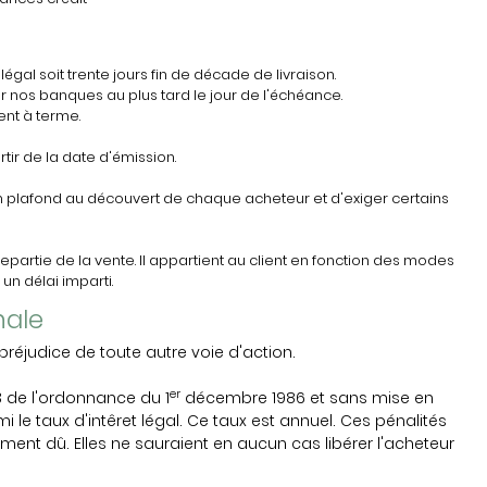
égal soit trente jours fin de décade de livraison.
 nos banques au plus tard le jour de l'échéance.
ent à terme.
ir de la date d'émission.
un plafond au découvert de chaque acheteur et d'exiger certains
epartie de la vente. Il appartient au client en fonction des modes
n délai imparti.
nale
éjudice de toute autre voie d'action.
er
3 de l'ordonnance du 1
décembre 1986 et sans mise en
le taux d'intêret légal. Ce taux est annuel. Ces pénalités
ent dû. Elles ne sauraient en aucun cas libérer l'acheteur