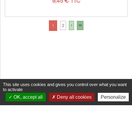
9,45 € TTC
1
2
>
>>
This site uses cookies and gives you control over what you want
to activate
OK, accept all
Deny all cookies
Personalize
CGV
Mentions légales
Cookies