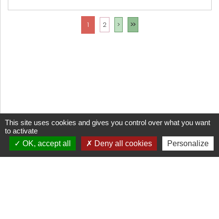
1
2
>
>>
This site uses cookies and gives you control over what you want
to activate
OK, accept all
Deny all cookies
Personalize
CGV
Mentions légales
Cookies
Réalisation Trade&Art