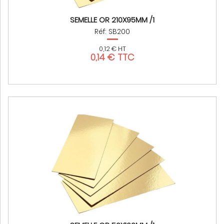
SEMELLE OR 210X95MM /1
Réf: SB200
0,12 € HT
0,14 € TTC