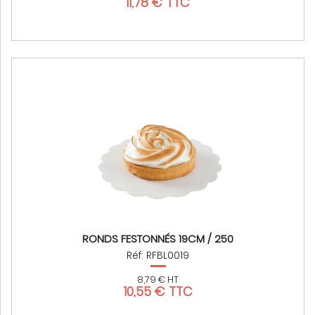
11,78 € TTC
RONDS FESTONNÉS 19CM / 250
Réf: RFBL0019
8,79 € HT
10,55 € TTC