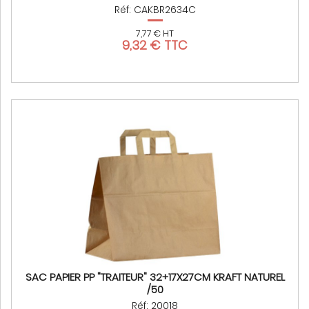
Réf: CAKBR2634C
7,77 € HT
9,32 € TTC
SAC PAPIER PP "TRAITEUR" 32+17X27CM KRAFT NATUREL
/50
Réf: 20018